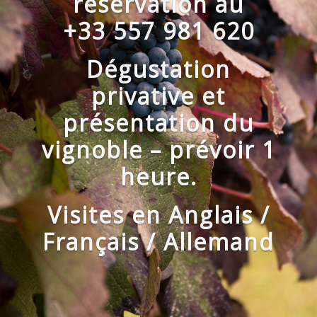
réservation au
+33 557 981 620
Dégustation
privative et
présentation du
vignoble – prévoir 1
heure.
Visites en Anglais /
Français / Allemand