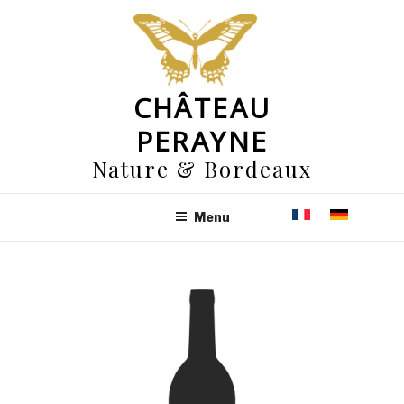
Aller
au
contenu
principal
CHÂTEAU
PERAYNE
Nature & Bordeaux
Menu