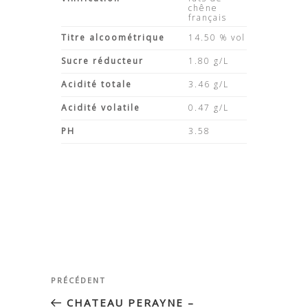
chêne
français
Titre alcoométrique
14.50 % vol
Sucre réducteur
1.80 g/L
Acidité totale
3.46 g/L
Acidité volatile
0.47 g/L
PH
3.58
Navigation
Article
PRÉCÉDENT
de
précédent
CHATEAU PERAYNE –