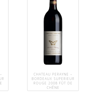
–
CHATEAU PERAYNE –
UR
BORDEAUX SUPERIEUR
E
ROUGE 2008 FÛT DE
CHÊNE