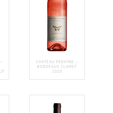
–
CHATEAU PERAYNE –
BORDEAUX CLAIRET
UT
2020