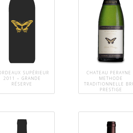
ORDEAUX SUPÉRIEUR
CHATEAU PERAYNE 
2011 – GRANDE
METHODE
RÉSERVE
TRADITIONNELLE BR
PRESTIGE