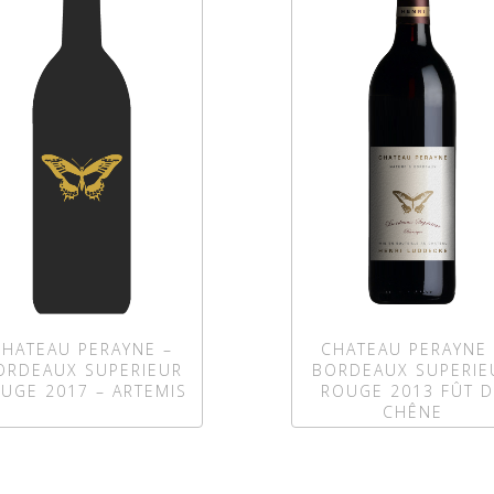
CHATEAU PERAYNE –
CHATEAU PERAYNE 
ORDEAUX SUPERIEUR
BORDEAUX SUPERIE
UGE 2017 – ARTEMIS
ROUGE 2013 FÛT D
CHÊNE