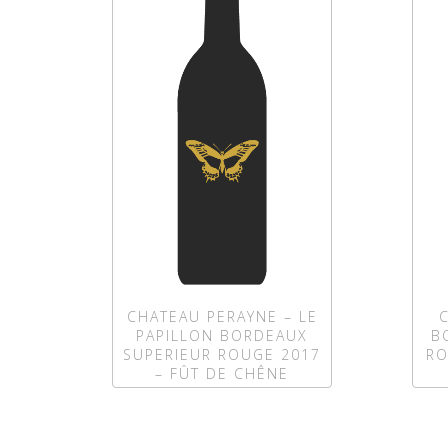
CHATEAU PERAYNE – LE
PAPILLON BORDEAUX
B
SUPERIEUR ROUGE 2017
RO
– FÛT DE CHÊNE