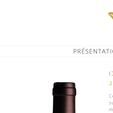
Aller
au
contenu
principal
PRÉSENTAT
2
C
s
m