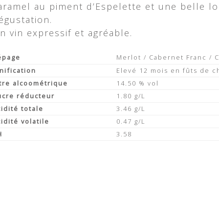
aramel au piment d’Espelette et une belle l
égustation.
n vin expressif et agréable.
épage
Merlot / Cabernet Franc /
nification
Elevé 12 mois en fûts de c
itre alcoométrique
14.50 % vol
ucre réducteur
1.80 g/L
idité totale
3.46 g/L
idité volatile
0.47 g/L
H
3.58