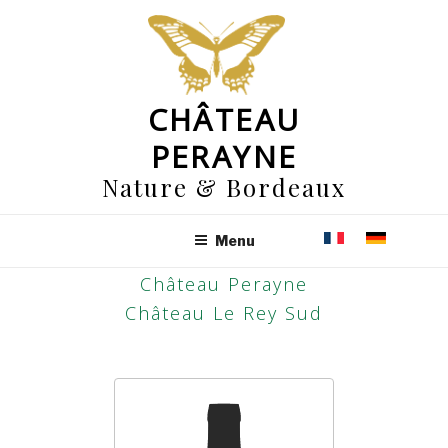
Aller
au
contenu
principal
CHÂTEAU
PERAYNE
Nature & Bordeaux
Menu
Château Perayne
Château Le Rey Sud